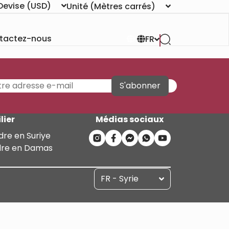
Devise
(USD)
Unité
(Mètres carrés)
tactez-nous
FR
S'abonner
lier
Médias sociaux
dre en Suriye
dre en Damas
FR - Syrie