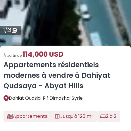
1
/
21
114,000 USD
À partir de
Appartements résidentiels
modernes à vendre à Dahiyat
Qudsaya - Abyat Hills
Dahiat Qudsia, Rif Dimashq, Syrie
Appartements
Jusqu'à 120 m²
2 à 2