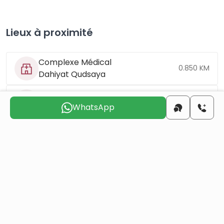
Lieux à proximité
Complexe Médical
0.850 KM
Dahiyat Qudsaya
Cabanes de la
2.1 KM
banlieue de Qudsaya
WhatsApp
Place Qudsaya
3 KM
Uptown
7.1 KM
Mosquée Khaled Ben
8.1 KM
Al-Walid