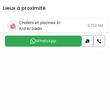
Lieux à proximité
Chalets et piscines Al
0.750 KM
Ard Al Saida
WhatsApp
Hôtel Ebla
4.8 KM
Aéroport
11.4 KM
international de
Damas
Place des Omeyyades
17.3 KM
common.mortgage_calculator.title
common.mortgage_calculator.property_price