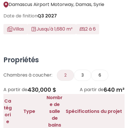
Damascus Airport Motorway, Damas, Syrie
Date de finition
Q3 2027
Villas
Jusqu'à 1,680 m²
2 à 6
Propriétés
Chambres à coucher:
2
3
6
430,000 $
640 m²
A partir de
A partir de
Nombr
Ca
e de
tég
Type
salle
Spécifications du projet
ori
de
e
bains