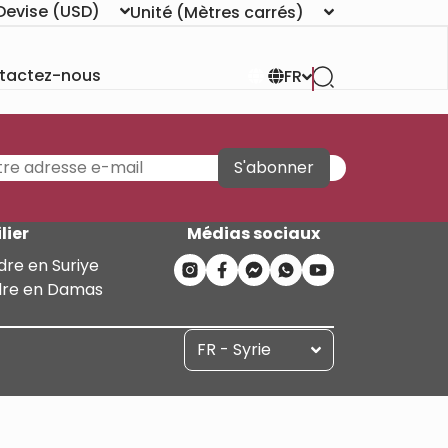
Devise
(USD)
Unité
(Mètres carrés)
tactez-nous
FR
S'abonner
lier
Médias sociaux
dre en Suriye
dre en Damas
FR - Syrie