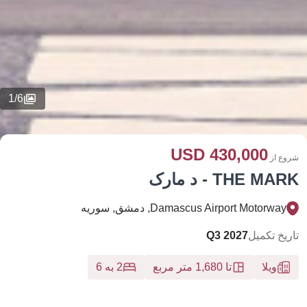
1
/
6
430,000 USD
شروع از
THE MARK - د مارک
Damascus Airport Motorway, دمشق, سوریه
تاریخ تکمیل
Q3 2027
ویلا
تا 1,680 متر مربع
2 به 6