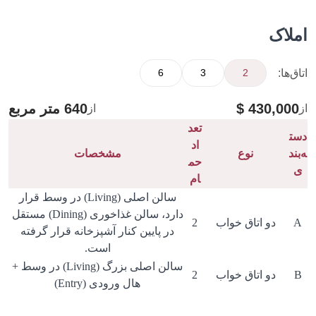
املاک
اتاق‌ها:
6
3
2
430,000 $
640 متر مربع
از
از
تعد
دست
اد
ه‌بند
نوع
مشخصات
حم
ی
ام
سالن اصلی (Living) در وسط قرار
دارد، سالن غذاخوری (Dining) مستقل
A
دو اتاق خواب
2
در پایین کنار آشپزخانه قرار گرفته
است.
سالن اصلی بزرگ (Living) در وسط +
B
دو اتاق خواب
2
هال ورودی (Entry)