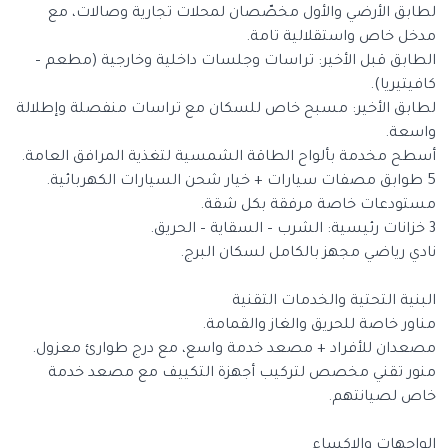
لطابق الأرضي والأول مخصّصان لمحلات تجارية وصالات، مع
مدخل خاص واستقلالية تامة.
الطابق قبل الأخير: تراسات وجلسات داخلية وخارجية (مطعم –
كافيتيريا).
لطابق الأخير: مسبح خاص للسكان مع تراسات منفصلة وإطلالة
واسعة.
أسطح مخدمة بألواح الطاقة الشمسية لتغذية المرافق العامة.
5 طوابق مصفات سيارات + خيار شحن السيارات الكهربائية.
مستودعات خاصة مرفقة بكل شقة.
3 خزانات رئيسية: الشرب – السقاية – الحريق.
نادي رياضي مجهز بالكامل لسكان البرج.
البنية التحتية والخدمات التقنية
مناور خاصة للحريق والغاز والقمامة.
مصعدان للأفراد + مصعد خدمة واسع، مع درج طوارئ معزول.
منور تقني مخصص لتركيب أجهزة التكييف مع مصعد خدمة
خاص لصيانتهم.
الواجهات والإكساء