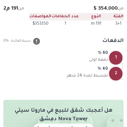
354,000 $
191 م2
من
من
الفئة
النوع
عدد الحمامات
المواصفات
$353350
1
191 m
3+1
الدفعات
نسبة الفائدة:
0%
60 %
1
دفعة اولى
40 %
2
تقسيط لمدة 24 شهر
هل أعجبك شقق للبيع في ماروتا سيتي
Nova Tower دمشق