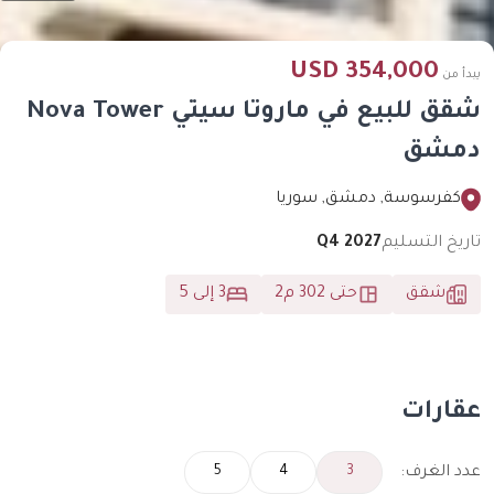
354,000 USD
يبدأ من
شقق للبيع في ماروتا سيتي Nova Tower
دمشق
كفرسوسة, دمشق, سوريا
تاريخ التسليم
Q4 2027
شقق
حتى 302 م2
3 إلى 5
عقارات
عدد الغرف:
5
4
3