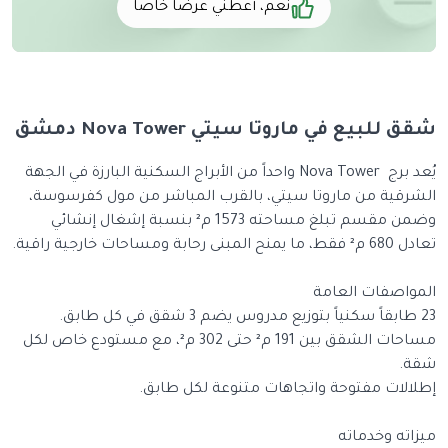
نعم، أعطني عرضاً خاصاً
شقق للبيع في ماروتا سيتي Nova Tower دمشق
يُعد برج Nova Tower واحداً من الأبراج السكنية البارزة في الجهة
الشرقية من ماروتا سيتي، بالقرب المباشر من مول كفرسوسة،
وضمن مقسم تبلغ مساحته 1573 م² بنسبة إشغال إنشائي
تعادل 680 م² فقط، ما يمنح المبنى رحابة ومساحات خارجية راقية.
المواصفات العامة
23 طابقاً سكنياً بتوزيع مدروس يضم 3 شقق في كل طابق.
مساحات الشقق بين 191 م² حتى 302 م²، مع مستودع خاص لكل
شقة.
إطلالات مفتوحة واتجاهات متنوعة لكل طابق.
ميزاته وخدماته