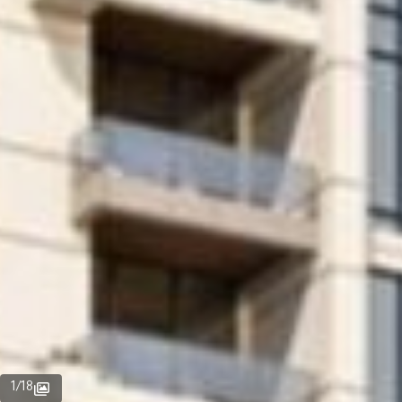
1
/
18