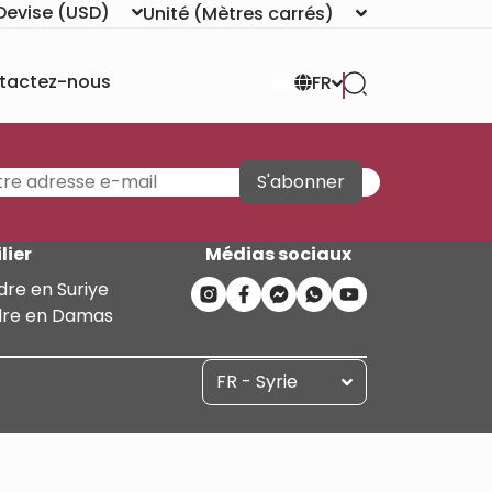
Devise
(USD)
Unité
(Mètres carrés)
tactez-nous
FR
S'abonner
lier
Médias sociaux
dre en Suriye
dre en Damas
FR - Syrie