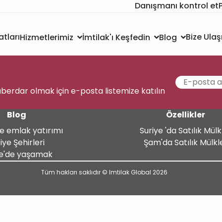
Danışmanı kontrol et
atları
Bize Ulaş
Hizmetlerimiz
İmtilak'ı Keşfedin
Blog
aberdar olmak için e-posta listemize katılın
Blog
Özellikler
de emlak yatırımı
Suriye 'da Satılık Mülk
iye Şehirleri
Şam'da Satılık Mülkl
ye'de yaşamak
Tüm hakları saklıdır © Imtilak Global 2026