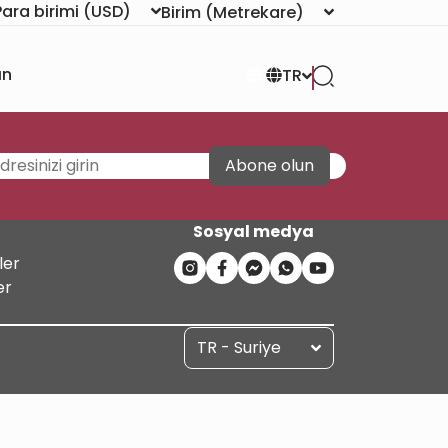
Para birimi
(USD)
Birim
(Metrekare)
ın
TR
Abone olun
Sosyal medya
ler
er
TR - Suriye